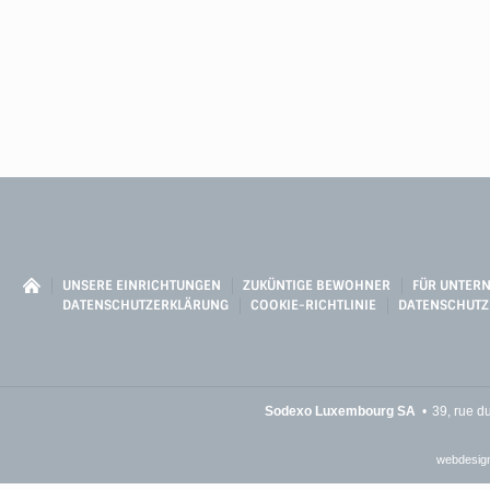
UNSERE EINRICHTUNGEN
ZUKÜNTIGE BEWOHNER
FÜR UNTER
DATENSCHUTZERKLÄRUNG
COOKIE-RICHTLINIE
DATENSCHUTZ
Sodexo Luxembourg SA
39, rue d
webdesign