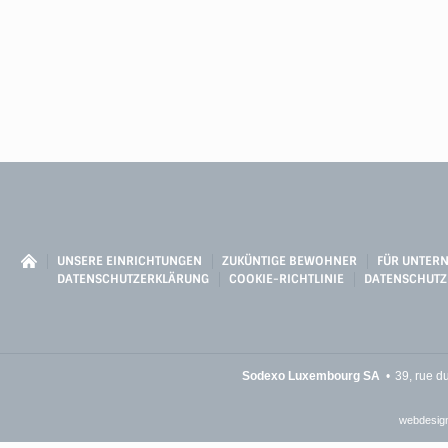
UNSERE EINRICHTUNGEN
ZUKÜNTIGE BEWOHNER
FÜR UNTER
DATENSCHUTZERKLÄRUNG
COOKIE-RICHTLINIE
DATENSCHUTZ
Sodexo Luxembourg SA
39, rue d
webdesign