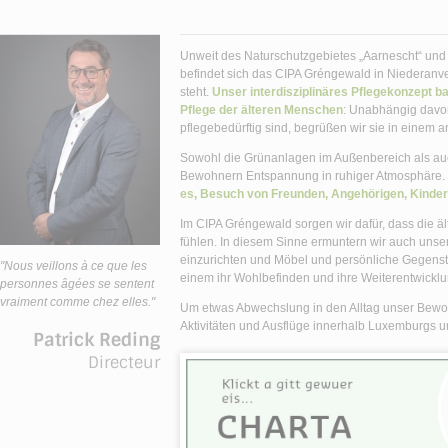
Unweit des Naturschutzgebietes „Aarnescht“ und
befindet sich das CIPA Gréngewald in Niederanv
steht.
Unser interdisziplinäres Pflegekonzept 
Pflege der älteren Menschen
: Unabhängig davon
pflegebedürftig sind, begrüßen wir sie in einem
Sowohl die Grünanlagen im Außenbereich als au
Bewohnern Entspannung in ruhiger Atmosphäre.
es, Besuch von Freunden, Angehörigen, Kinde
Im CIPA Gréngewald sorgen wir dafür, dass die ä
fühlen. In diesem Sinne ermuntern wir auch unse
einzurichten und Möbel und persönliche Gegenst
"Nous veillons à ce que les
einem ihr Wohlbefinden und ihre Weiterentwicklun
personnes âgées se sentent
vraiment comme chez elles."
Um etwas Abwechslung in den Alltag unser Bewohn
Aktivitäten und Ausflüge innerhalb Luxemburgs u
Patrick Reding
Directeur