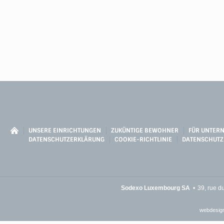
UNSERE EINRICHTUNGEN
ZUKÜNTIGE BEWOHNER
FÜR UNTER
DATENSCHUTZERKLÄRUNG
COOKIE-RICHTLINIE
DATENSCHUTZ
Sodexo Luxembourg SA
39, rue d
webdesign