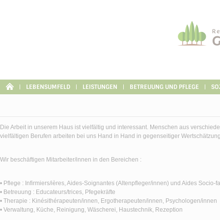
Cookie-Einstellungen
LEBENSUMFELD
LEISTUNGEN
BETREUUNG UND PFLEGE
SO
Die Arbeit in unserem Haus ist vielfältig und interessant. Menschen aus verschie
vielfältigen Berufen arbeiten bei uns Hand in Hand in gegenseitiger Wertschätzung
Wir beschäftigen Mitarbeiter/innen in den Bereichen :
• Pflege : Infirmiers/ières, Aides-Soignantes (Altenpfleger/innen) und Aides Socio-f
• Betreuung : Educateurs/trices, Pfegekräfte
• Therapie : Kinésithérapeuten/innen, Ergotherapeuten/innen, Psychologen/innen
• Verwaltung, Küche, Reinigung, Wäscherei, Haustechnik, Rezeption