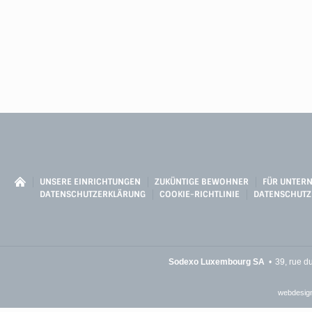
UNSERE EINRICHTUNGEN
ZUKÜNTIGE BEWOHNER
FÜR UNTER
DATENSCHUTZERKLÄRUNG
COOKIE-RICHTLINIE
DATENSCHUTZ
Sodexo Luxembourg SA
39, rue d
webdesign