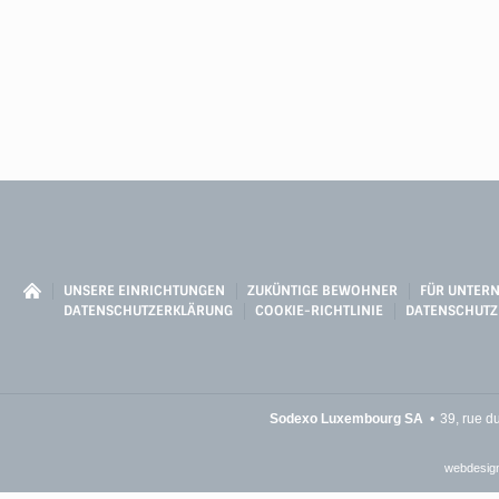
UNSERE EINRICHTUNGEN
ZUKÜNTIGE BEWOHNER
FÜR UNTER
DATENSCHUTZERKLÄRUNG
COOKIE-RICHTLINIE
DATENSCHUTZ
Sodexo Luxembourg SA
39, rue d
webdesign