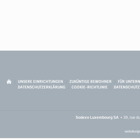
UNSERE EINRICHTUNGEN
ZUKÜNTIGE BEWOHNER
FÜR UNTER
DATENSCHUTZERKLÄRUNG
COOKIE-RICHTLINIE
DATENSCHUTZ
Sodexo Luxembourg SA
39, rue d
webdesign