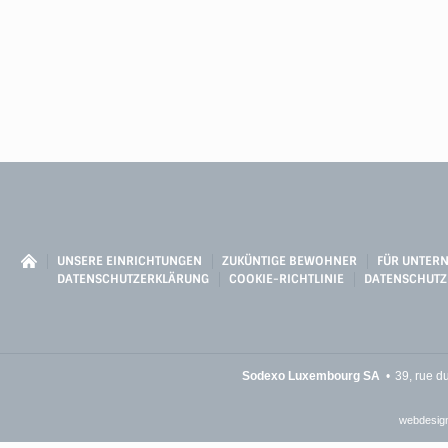
UNSERE EINRICHTUNGEN
ZUKÜNTIGE BEWOHNER
FÜR UNTER
DATENSCHUTZERKLÄRUNG
COOKIE-RICHTLINIE
DATENSCHUTZ
Sodexo Luxembourg SA
39, rue d
webdesign