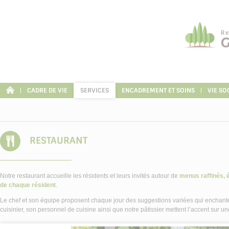
Panneau de gestion des cookies
CADRE DE VIE
SERVICES
ENCADREMENT ET SOINS
VIE SO
RESTAURANT
Notre restaurant accueille les résidents et leurs invités autour de
menus raffinés, é
de chaque résident
.
Le chef et son équipe proposent chaque jour des suggestions variées qui enchanter
cuisinier, son personnel de cuisine ainsi que notre pâtissier mettent l’accent sur u