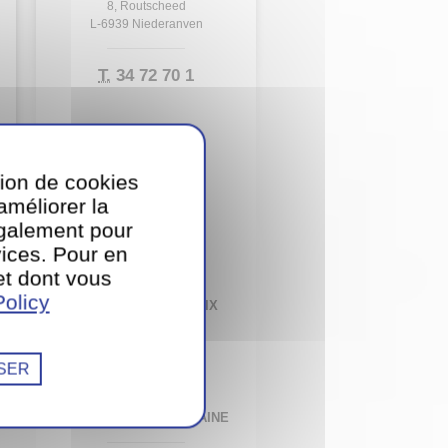
8, Routscheed
L-6939 Niederanven
T.
34 72 70 1
CONTACTEZ-NOUS
tion de cookies
PAR E-MAIL
’améliorer la
également pour
ices. Pour en
et dont vous
TÉLÉCHARGER
olicy
NOTRE LISTE DE PRIX
SER
VOIR
LE MENU DE LA SEMAINE